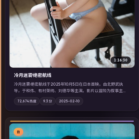
1:16:30
冷月迷雾·绝密航线
冷月迷雾·绝密航线于2025年10月5日在日本首映，由北野武执
导，于和伟、有村架纯、刘德华等主演。影片以冒险为叙事主
轴，记忆碎片重组后，主角发现自己从未活过“真实”的一天；摄
72,674
热度
9.3
分
2025-02-10
影与配乐强化地域气质；站内亦可通过「国产免费观看高清电视
剧在线看」延展检索同类型高分佳作，畅享高清在线追剧体验。
台