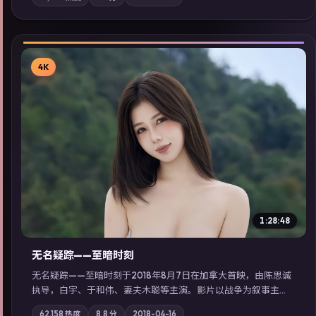
站内亦可通过「国产免费观看高清电视剧在线看」延展检索同类
型高分佳作，畅享高清在线追剧体验。
4K
▶
1:28:48
无名疑踪——至暗时刻
无名疑踪——至暗时刻于2018年8月7日在加拿大首映，由陈思诚
执导，白宇、于和伟、妻夫木聪等主演。影片以战争为叙事主
轴，亲情与职责必须在倒计时结束前做出抉择；摄影与配乐强化
62,158
热度
8.8
分
2018-04-16