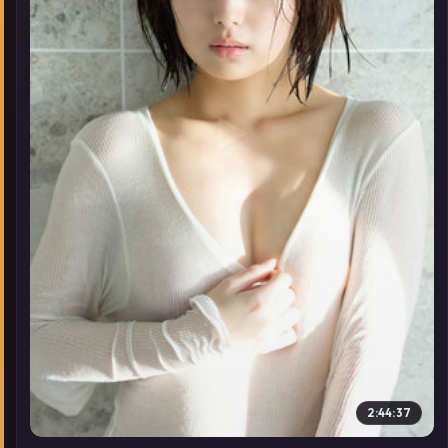
▶
2:44:37