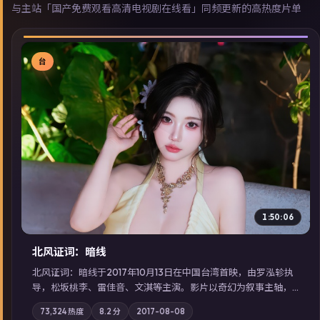
与主站「国产免费观看高清电视剧在线看」同频更新的高热度片单
台
▶
1:50:06
北风证词：暗线
北风证词：暗线于2017年10月13日在中国台湾首映，由罗泓轸执
导，松坂桃李、雷佳音、文淇等主演。影片以奇幻为叙事主轴，
旧案重提，真相与谎言在同一条时间线上交锋；摄影与配乐强化
73,324
热度
8.2
分
2017-08-08
地域气质；站内亦可通过「国产免费观看高清电视剧在线看」延