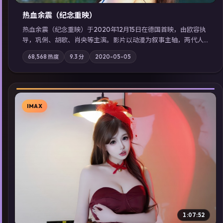
热血余震（纪念重映）
热血余震（纪念重映）于2020年12月15日在德国首映，由欧容执
导，巩俐、胡歌、肖央等主演。影片以动漫为叙事主轴，两代人
的执念在暴风雨夜正面相撞；摄影与配乐强化地域气质；站内亦
68,568
热度
9.3
分
2020-05-05
可通过「国产免费观看高清电视剧在线看」延展检索同类型高分
佳作，畅享高清在线追剧体验。
IMAX
▶
1:07:52