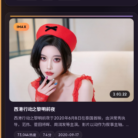
展检索同类型高分佳作，畅享高清在线追剧体验。
IMAX
▶
1:01:22
西港行动之黎明前夜
西港行动之黎明前夜于2020年6月8日在泰国首映，由洪常秀执
导，范伟、菅田将晖、周润发等主演。影片以动作为叙事主轴，
亲情与职责必须在倒计时结束前做出抉择；摄影与配乐强化地域
73,044
热度
7.4
分
2020-09-17
气质；站内亦可通过「国产免费观看高清电视剧在线看」延展检