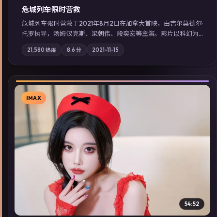
危城列车·限时营救
危城列车·限时营救于2021年8月2日在加拿大首映，由吉尔莫·德尔·
托罗执导，汤姆·汉克斯、梁朝伟、段奕宏等主演。影片以科幻为
叙事主轴，一场意外将众人卷入不可撤回的连锁反应；摄影与配
21,580
热度
8.6
分
2021-11-15
乐强化地域气质；站内亦可通过「国产免费观看高清电视剧在线
看」延展检索同类型高分佳作，畅享高清在线追剧体验。
IMAX
▶
54:52