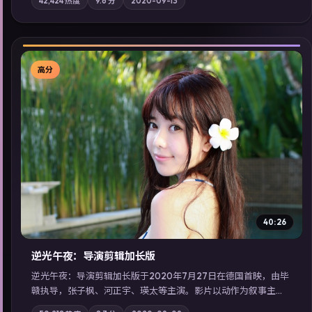
42,424
热度
9.6
分
2020-09-13
站内亦可通过「国产免费观看高清电视剧在线看」延展检索同类
型高分佳作，畅享高清在线追剧体验。
高分
▶
40:26
逆光午夜：导演剪辑加长版
逆光午夜：导演剪辑加长版于2020年7月27日在德国首映，由毕
赣执导，张子枫、河正宇、瑛太等主演。影片以动作为叙事主
轴，记忆碎片重组后，主角发现自己从未活过“真实”的一天；摄