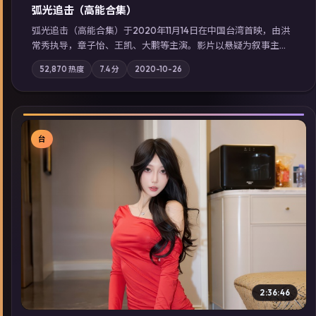
弧光追击（高能合集）
弧光追击（高能合集）于2020年11月14日在中国台湾首映，由洪
常秀执导，章子怡、王凯、大鹏等主演。影片以悬疑为叙事主
轴，科技与人性的边界在实验事故后逐渐模糊；摄影与配乐强化
52,870
热度
7.4
分
2020-10-26
地域气质；站内亦可通过「国产免费观看高清电视剧在线看」延
展检索同类型高分佳作，畅享高清在线追剧体验。
台
▶
2:36:46