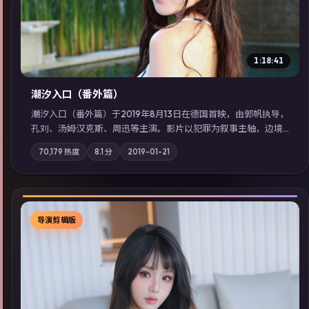
1:18:41
潮汐入口（番外篇）
潮汐入口（番外篇）于2019年8月13日在德国首映，由郭帆执导，
孔刘、汤姆·汉克斯、周迅等主演。影片以犯罪为叙事主轴，边境
小镇的平静被一封匿名信彻底打破；摄影与配乐强化地域气质；
70,179
热度
8.1
分
2019-01-21
站内亦可通过「国产免费观看高清电视剧在线看」延展检索同类
型高分佳作，畅享高清在线追剧体验。
导演剪辑版
▶