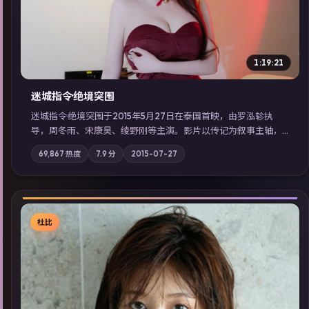
1:19:21
迷城指令·绝境突围
迷城指令·绝境突围于2015年5月27日在泰国首映，由罗泓轸执
导，周冬雨、宋康昊、绫野刚等主演。影片以传记为叙事主轴，
记忆碎片重组后，主角发现自己从未活过“真实”的一天；摄影与
69,867
热度
7.9
分
2015-07-27
配乐强化地域气质；站内亦可通过「国产免费观看高清电视剧在
线看」延展检索同类型高分佳作，畅享高清在线追剧体验。
杜比