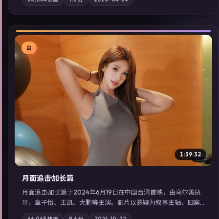
气质；站内亦可通过「国产免费观看高清电视剧在线看」延展检
索同类型高分佳作，畅享高清在线追剧体验。
台
▶
1:39:32
月面追击·加长篇
月面追击·加长篇于2024年6月19日在中国台湾首映，由乌尔善执
导，章子怡、王凯、大鹏等主演。影片以悬疑为叙事主轴，旧案
重提，真相与谎言在同一条时间线上交锋；摄影与配乐强化地域
66,065
热度
8.6
分
2024-10-22