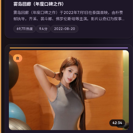
雾岛回廊（年度口碑之作）
雾岛回廊（年度口碑之作）于2022年7月1日在泰国首映，由朴赞
郁执导，齐溪、裴斗娜、佛罗伦斯·珀等主演。影片以奇幻为叙事
主轴，边境小镇的平静被一封匿名信彻底打破；摄影与配乐强化
69,711
热度
9.4
分
2022-08-20
地域气质；站内亦可通过「国产免费观看高清电视剧在线看」延
展检索同类型高分佳作，畅享高清在线追剧体验。
台
▶
42:34