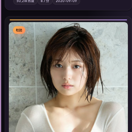
50,218
热度
8.7
分
2020-09-09
影与配乐强化地域气质；站内亦可通过「国产免费观看高清电视
剧在线看」延展检索同类型高分佳作，畅享高清在线追剧体验。
杜比
▶