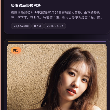
极限猎局·终极对决
极限猎局·终极对决于2018年1月24日在加拿大首映，由宫崎骏执
导，河正宇、苍井优、张译等主演。影片以传记为叙事主轴，两
代人的执念在暴风雨夜正面相撞；摄影与配乐强化地域气质；站
26,664
热度
8.7
分
2018-07-03
内亦可通过「国产免费观看高清电视剧在线看」延展检索同类型
高分佳作，畅享高清在线追剧体验。
高分