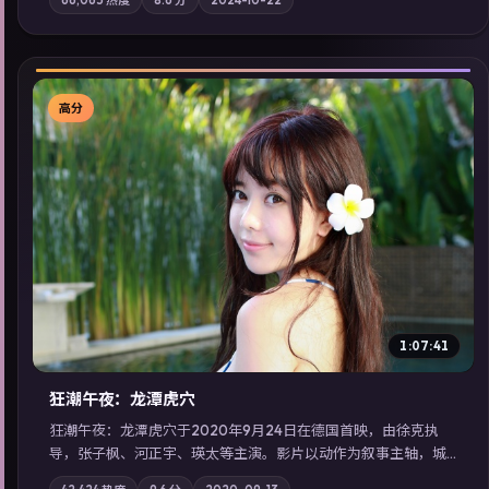
气质；站内亦可通过「国产免费观看高清电视剧在线看」延展检
索同类型高分佳作，畅享高清在线追剧体验。
高分
▶
1:07:41
狂潮午夜：龙潭虎穴
狂潮午夜：龙潭虎穴于2020年9月24日在德国首映，由徐克执
导，张子枫、河正宇、瑛太等主演。影片以动作为叙事主轴，城
市霓虹背后，有人用规则改写命运；摄影与配乐强化地域气质；