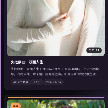
2:51:29
失控序曲：双面人生
失控序曲：双面人生于2021年11月30日在泰国首映，由刁亦男执
导，有村架纯、章子怡、杨幂等主演。影片以爱情为叙事主轴，
两代人的执念在暴风雨夜正面相撞；摄影与配乐强化地域气质；
48,573
热度
6.9
分
2021-12-04
站内亦可通过「国产免费观看高清电视剧在线看」延展检索同类
型高分佳作，畅享高清在线追剧体验。
高分