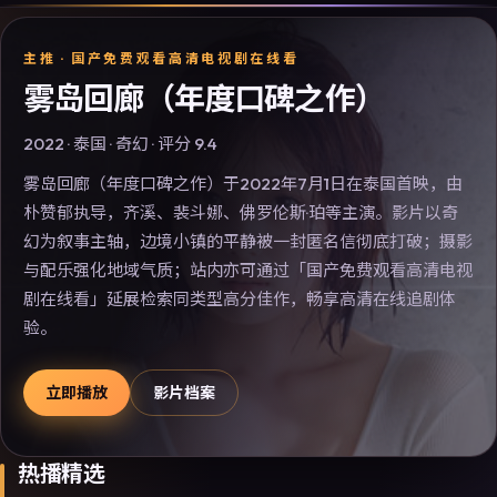
主推 ·
国产免费观看高清电视剧在线看
雾岛回廊（年度口碑之作）
2022
·
泰国
·
奇幻
· 评分
9.4
雾岛回廊（年度口碑之作）于2022年7月1日在泰国首映，由
朴赞郁执导，齐溪、裴斗娜、佛罗伦斯·珀等主演。影片以奇
幻为叙事主轴，边境小镇的平静被一封匿名信彻底打破；摄影
与配乐强化地域气质；站内亦可通过「国产免费观看高清电视
剧在线看」延展检索同类型高分佳作，畅享高清在线追剧体
验。
立即播放
影片档案
热播精选