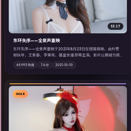
53:17
东环失序——全景声重映
东环失序——全景声重映于2021年8月23日在德国首映，由朴赞
郁执导，王景春、李秉宪、基里安·墨菲等主演。影片以悬疑为叙
事主轴，科技与人性的边界在实验事故后逐渐模糊；摄影与配乐
69,993
热度
7.4
分
2021-10-10
强化地域气质；站内亦可通过「国产免费观看高清电视剧在线
看」延展检索同类型高分佳作，畅享高清在线追剧体验。
IMAX
▶