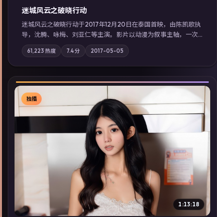
迷城风云之破晓行动
迷城风云之破晓行动于2017年12月20日在泰国首映，由陈凯歌执
导，沈腾、咏梅、刘亚仁等主演。影片以动漫为叙事主轴，一次
普通通勤演变成全城关注的生死营救；摄影与配乐强化地域气
61,223
热度
7.4
分
2017-05-05
质；站内亦可通过「国产免费观看高清电视剧在线看」延展检索
同类型高分佳作，畅享高清在线追剧体验。
独播
▶
1:13:18