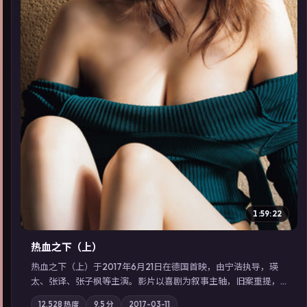
▶
1:59:22
热血之下（上）
热血之下（上）于2017年6月21日在德国首映，由宁浩执导，瑛
太、张译、张子枫等主演。影片以喜剧为叙事主轴，旧案重提，
真相与谎言在同一条时间线上交锋；摄影与配乐强化地域气质；
12,528
热度
9.5
分
2017-03-11