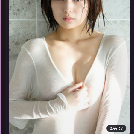
▶
2:44:37