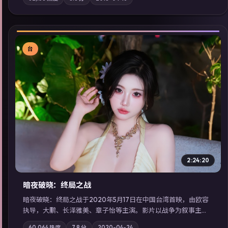
地域气质；站内亦可通过「国产免费观看高清电视剧在线看」延
展检索同类型高分佳作，畅享高清在线追剧体验。
台
▶
2:24:20
暗夜破晓：终局之战
暗夜破晓：终局之战于2020年5月17日在中国台湾首映，由欧容
执导，大鹏、长泽雅美、章子怡等主演。影片以战争为叙事主
轴，城市霓虹背后，有人用规则改写命运；摄影与配乐强化地域
60,064
热度
7.8
分
2020-04-24