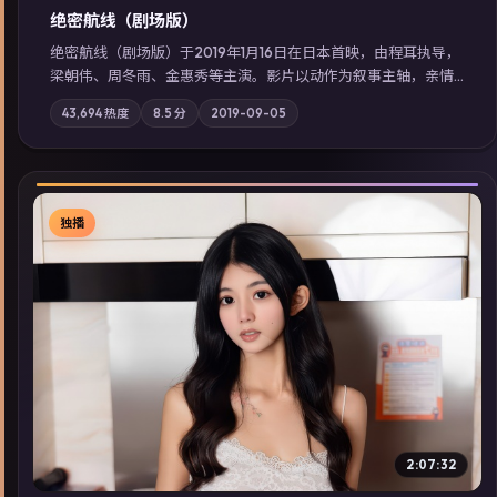
绝密航线（剧场版）
绝密航线（剧场版）于2019年1月16日在日本首映，由程耳执导，
梁朝伟、周冬雨、金惠秀等主演。影片以动作为叙事主轴，亲情
与职责必须在倒计时结束前做出抉择；摄影与配乐强化地域气
43,694
热度
8.5
分
2019-09-05
质；站内亦可通过「国产免费观看高清电视剧在线看」延展检索
同类型高分佳作，畅享高清在线追剧体验。
独播
▶
2:07:32