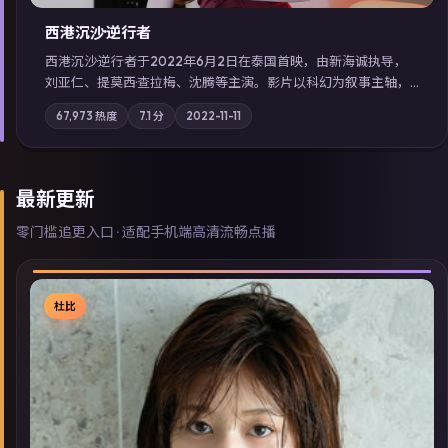
西港沉沙·逆行者
西港沉沙·逆行者于2022年6月2日在泰国首映，由新海诚执导，
刘亚仁、提莫西·查拉梅、沈腾等主演。影片以科幻为叙事主轴，
失踪人口档案牵出跨国灰色产业链；摄影与配乐强化地域气质；
67,973
热度
7.1
分
2022-11-11
站内亦可通过「国产免费观看高清电视剧在线看」延展检索同类
型高分佳作，畅享高清在线追剧体验。
最新更新
零门槛追更入口 · 适配手机端高清流畅点播
杜比