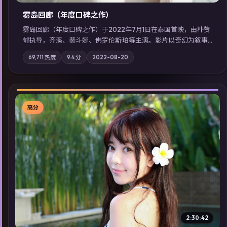
雾岛回廊（年度口碑之作）
雾岛回廊（年度口碑之作）于2022年7月1日在泰国首映，由朴赞
郁执导，齐溪、裴斗娜、佛罗伦斯·珀等主演。影片以奇幻为叙事
主轴，边境小镇的平静被一封匿名信彻底打破；摄影与配乐强化
69,711
热度
9.4
分
2022-08-20
地域气质；站内亦可通过「国产免费观看高清电视剧在线看」延
展检索同类型高分佳作，畅享高清在线追剧体验。
高分
▶
2:30:42