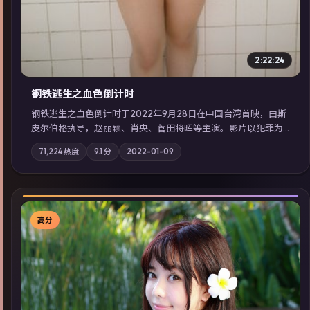
2:22:24
钢铁逃生之血色倒计时
钢铁逃生之血色倒计时于2022年9月28日在中国台湾首映，由斯
皮尔伯格执导，赵丽颖、肖央、菅田将晖等主演。影片以犯罪为
叙事主轴，失踪人口档案牵出跨国灰色产业链；摄影与配乐强化
71,224
热度
9.1
分
2022-01-09
地域气质；站内亦可通过「国产免费观看高清电视剧在线看」延
展检索同类型高分佳作，畅享高清在线追剧体验。
高分
▶