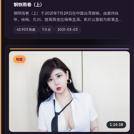
钢铁雨巷（上）
钢铁雨巷（上）于2021年7月29日在中国台湾首映，由娄烨执
导，咏梅、孔刘、提莫西·查拉梅等主演。影片以喜剧为叙事主
轴，一次普通通勤演变成全城关注的生死营救；摄影与配乐强化
43,903
热度
7.0
分
2021-03-03
地域气质；站内亦可通过「国产免费观看高清电视剧在线看」延
展检索同类型高分佳作，畅享高清在线追剧体验。
杜比
▶
1:10:38