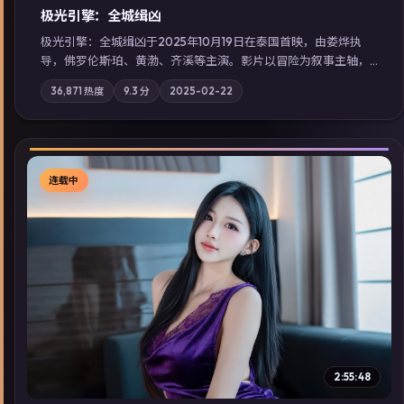
极光引擎：全城缉凶
极光引擎：全城缉凶于2025年10月19日在泰国首映，由娄烨执
导，佛罗伦斯·珀、黄渤、齐溪等主演。影片以冒险为叙事主轴，
记忆碎片重组后，主角发现自己从未活过“真实”的一天；摄影与
36,871
热度
9.3
分
2025-02-22
配乐强化地域气质；站内亦可通过「国产免费观看高清电视剧在
线看」延展检索同类型高分佳作，畅享高清在线追剧体验。
连载中
▶
2:55:48